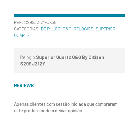
REF:
S299J212Y-CX38
CATEGORIAS:
DE PULSO
,
Q&Q
,
RELÓGIOS
,
SUPERIOR
QUARTZ
Relógio
Superior Quartz Q&Q By Citizen
S299J212Y
.
REVIEWS
Apenas clientes com sessão iniciada que compraram
este produto podem deixar opinião.