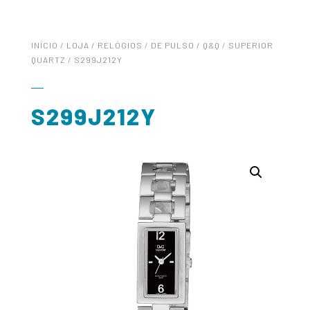
INÍCIO
/
LOJA
/
RELÓGIOS
/
DE PULSO
/
Q&Q
/
SUPERIOR
QUARTZ
/ S299J212Y
S299J212Y