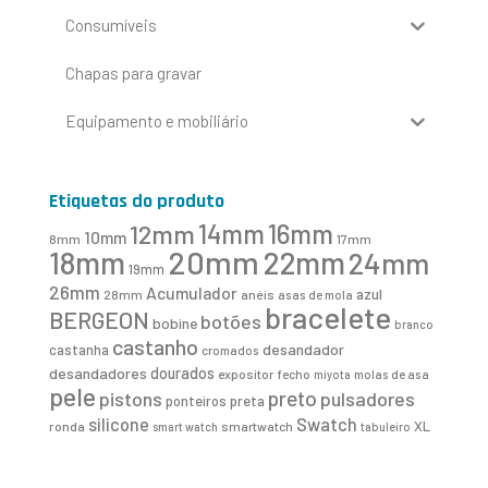
Consumíveis
Chapas para gravar
Equipamento e mobiliário
Etiquetas do produto
16mm
12mm
14mm
10mm
8mm
17mm
20mm
18mm
22mm
24mm
19mm
26mm
Acumulador
azul
28mm
anéis
asas de mola
bracelete
BERGEON
botões
bobine
branco
castanho
desandador
castanha
cromados
desandadores
dourados
expositor
fecho
molas de asa
miyota
pele
preto
pistons
pulsadores
ponteiros
preta
Swatch
silicone
XL
ronda
smartwatch
smart watch
tabuleiro