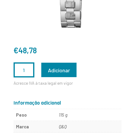
€
48,78
QUANTIDADE
Adicionar
DE
Acresce IVA à taxa legal em vigor
S299J212Y
Informação adicional
Peso
115 g
Marca
Q&Q