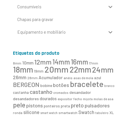
Consumíveis
Chapas para gravar
Equipamento e mobiliário
Etiquetas do produto
16mm
12mm
14mm
10mm
8mm
17mm
20mm
18mm
22mm
24mm
19mm
26mm
Acumulador
azul
28mm
anéis
asas de mola
bracelete
BERGEON
botões
bobine
branco
castanho
desandador
castanha
cromados
desandadores
dourados
expositor
fecho
molas de asa
miyota
pele
preto
pistons
pulsadores
ponteiros
preta
Swatch
silicone
XL
ronda
smartwatch
smart watch
tabuleiro