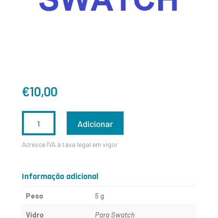
€
10,00
QUANTIDADE
Adicionar
DE
Acresce IVA à taxa legal em vigor
SWATCH
200
Informação adicional
Peso
5 g
Vidro
Para Swatch