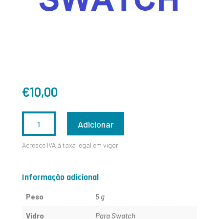
€
10,00
QUANTIDADE
Adicionar
DE
Acresce IVA à taxa legal em vigor
SWATCH
290X330
Informação adicional
Peso
5 g
Vidro
Para Swatch