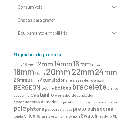
Consumíveis
Chapas para gravar
Equipamento e mobiliário
Etiquetas do produto
16mm
12mm
14mm
10mm
8mm
17mm
20mm
18mm
22mm
24mm
19mm
26mm
Acumulador
azul
28mm
anéis
asas de mola
bracelete
BERGEON
botões
bobine
branco
castanho
desandador
castanha
cromados
desandadores
dourados
expositor
fecho
molas de asa
miyota
pele
preto
pistons
pulsadores
ponteiros
preta
Swatch
silicone
XL
ronda
smartwatch
smart watch
tabuleiro