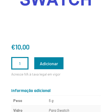
€
10,00
QUANTIDADE
Adicionar
DE
Acresce IVA à taxa legal em vigor
SWATCH
55
Informação adicional
-
Peso
5 g
345.5
Vidro
Para Swatch