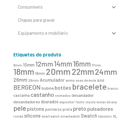
Consumíveis
Chapas para gravar
Equipamento e mobiliário
Etiquetas do produto
16mm
12mm
14mm
10mm
8mm
17mm
20mm
18mm
22mm
24mm
19mm
26mm
Acumulador
azul
28mm
anéis
asas de mola
bracelete
BERGEON
botões
bobine
branco
castanho
desandador
castanha
cromados
desandadores
dourados
expositor
fecho
molas de asa
miyota
pele
preto
pistons
pulsadores
ponteiros
preta
Swatch
silicone
XL
ronda
smartwatch
smart watch
tabuleiro