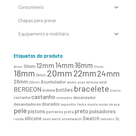
Consumíveis
Chapas para gravar
Equipamento e mobiliário
Etiquetas do produto
16mm
12mm
14mm
10mm
8mm
17mm
20mm
18mm
22mm
24mm
19mm
26mm
Acumulador
azul
28mm
anéis
asas de mola
bracelete
BERGEON
botões
bobine
branco
castanho
desandador
castanha
cromados
desandadores
dourados
expositor
fecho
molas de asa
miyota
pele
preto
pistons
pulsadores
ponteiros
preta
Swatch
silicone
XL
ronda
smartwatch
smart watch
tabuleiro