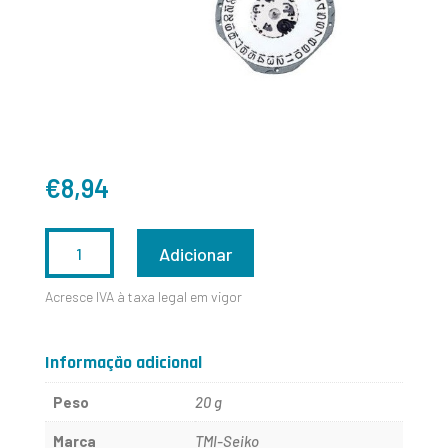
€
8,94
QUANTIDADE
Adicionar
DE
Acresce IVA à taxa legal em vigor
TMI-
SEIKO
Informação adicional
VJ52
Peso
20 g
Marca
TMI-Seiko