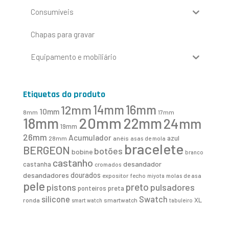
Consumíveis
Chapas para gravar
Equipamento e mobiliário
Etiquetas do produto
16mm
12mm
14mm
10mm
8mm
17mm
20mm
18mm
22mm
24mm
19mm
26mm
Acumulador
azul
28mm
anéis
asas de mola
bracelete
BERGEON
botões
bobine
branco
castanho
desandador
castanha
cromados
desandadores
dourados
expositor
fecho
molas de asa
miyota
pele
preto
pistons
pulsadores
ponteiros
preta
Swatch
silicone
XL
ronda
smartwatch
smart watch
tabuleiro