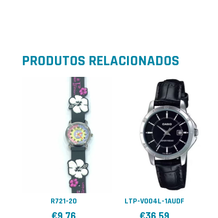
PRODUTOS RELACIONADOS
R721-20
LTP-V004L-1AUDF
€
9,76
€
36,59