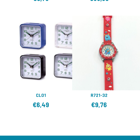
CL01
R721-32
€
6,49
€
9,76