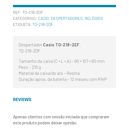
REF:
TQ-218-2DF
CATEGORIAS:
CASIO
,
DESPERTADORES
,
RELÓGIOS
ETIQUETA:
TQ-218-2DF
Despertador
Casio TQ-218-2EF
.
TQ-218-2DF
Tamanho da caixa (C × L × A) – 90 × 107 × 60 mm
Peso – 210 g
Material da caixa/do aro – Resina
Duração aprox. da bateria – 12 meses com R14P
REVIEWS
Apenas clientes com sessão iniciada que compraram
este produto podem deixar opinião.