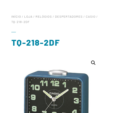
INÍCIO
/
LOJA
/
RELÓGIOS
/
DESPERTADORES
/
CASIO
/
TQ-218-2DF
TQ-218-2DF