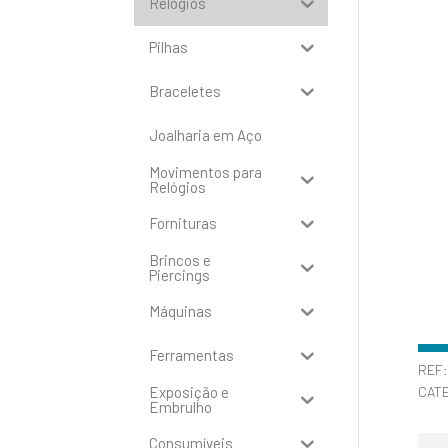
Relógios
Pilhas
Braceletes
Joalharia em Aço
Movimentos para
Relógios
Fornituras
Brincos e
Piercings
Máquinas
Ferramentas
REF
Exposição e
CAT
Embrulho
Consumíveis