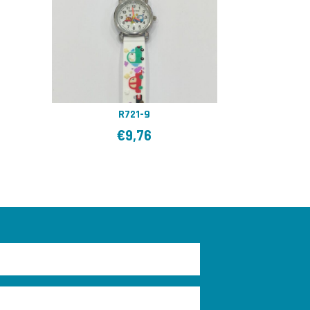
R721-9
€
9,76