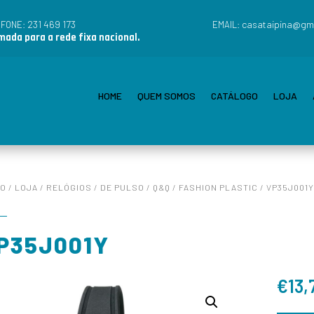
231 469 173
casataipina@gm
EFONE:
EMAIL:
ada para a rede fixa nacional.
HOME
QUEM SOMOS
CATÁLOGO
LOJA
IO
/
LOJA
/
RELÓGIOS
/
DE PULSO
/
Q&Q
/
FASHION PLASTIC
/ VP35J001Y
P35J001Y
€
13,