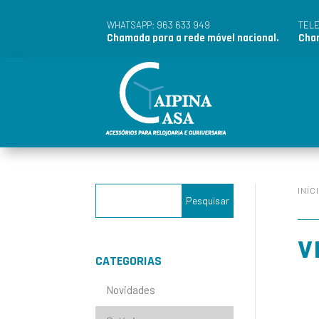
963 633 949
WHATSAPP:
TEL
Chamada para a rede móvel nacional.
Cham
INÍC
V
CATEGORIAS
Novidades