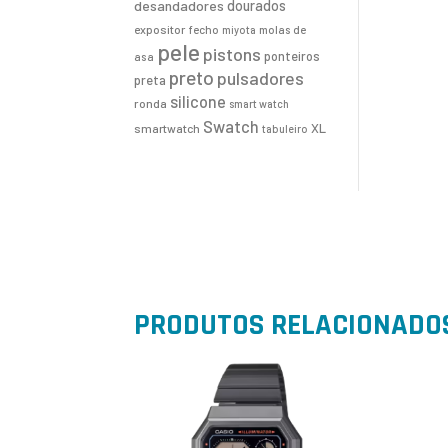
desandadores
dourados
expositor
fecho
molas de
miyota
pele
pistons
ponteiros
asa
preto
pulsadores
preta
silicone
ronda
smart watch
Swatch
XL
smartwatch
tabuleiro
PRODUTOS RELACIONADO