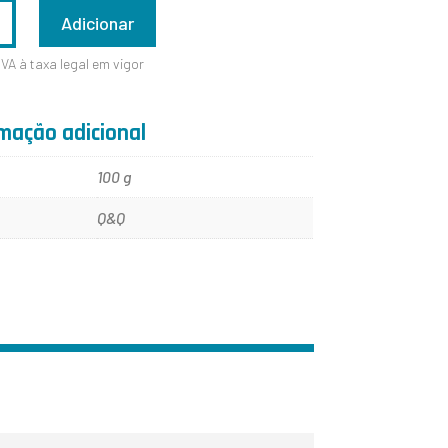
ADE
Adicionar
IVA à taxa legal em vigor
Y
mação adicional
100 g
Q&Q