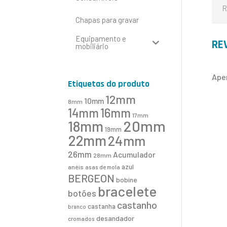
R
Chapas para gravar
Equipamento e
RE
mobiliário
Ape
Etiquetas do produto
12mm
10mm
8mm
16mm
14mm
17mm
20mm
18mm
19mm
22mm
24mm
26mm
Acumulador
28mm
azul
anéis
asas de mola
BERGEON
bobine
bracelete
botões
castanho
castanha
branco
desandador
cromados