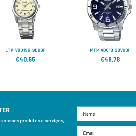
LTP-V001SG-9BUDF
MTP-VD01D-2BVUDF
€
40,65
€
48,78
TER
 nossos produtos e serviços,