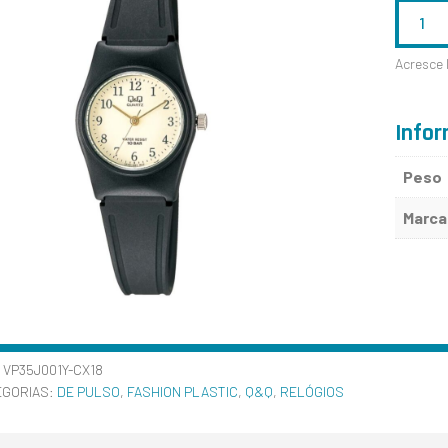
QUANTID
DE
Acresce 
VP35J001
Infor
Peso
Marca
:
VP35J001Y-CX18
EGORIAS:
DE PULSO
,
FASHION PLASTIC
,
Q&Q
,
RELÓGIOS