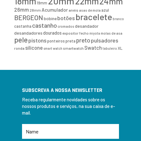
20mm
18mm
22mm
24mm
19mm
26mm
Acumulador
azul
28mm
anéis
asas de mola
bracelete
BERGEON
botões
bobine
branco
castanho
desandador
castanha
cromados
desandadores
dourados
expositor
fecho
molas de asa
miyota
pele
preto
pistons
pulsadores
ponteiros
preta
Swatch
silicone
XL
ronda
smartwatch
smart watch
tabuleiro
SUBSCREVA A NOSSA NEWSLETTER
Receba regularmente novidades sobre os
nossos produtos e serviços, na sua caixa de e-
mail.