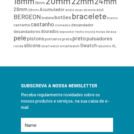
20mm
18mm
22mm
24mm
19mm
26mm
Acumulador
azul
28mm
anéis
asas de mola
bracelete
BERGEON
botões
bobine
branco
castanho
desandador
castanha
cromados
desandadores
dourados
expositor
fecho
molas de asa
miyota
pele
preto
pistons
pulsadores
ponteiros
preta
Swatch
silicone
XL
ronda
smartwatch
smart watch
tabuleiro
SUBSCREVA A NOSSA NEWSLETTER
Receba regularmente novidades sobre os
nossos produtos e serviços, na sua caixa de e-
mail.