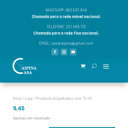
963 633 949
WHATSAPP:
Chamada para a rede móvel nacional.
231 469 173
TELEFONE:
Chamada para a rede fixa nacional.
casataipina@gmail.com
EMAIL:
Início
/
Loja
/ Produtos etiquetados com “1L45”
1L45
Apenas um resultado