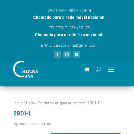
963 633 949
WHATSAPP:
Chamada para a rede móvel nacional.
231 469 173
TELEFONE:
Chamada para a rede fixa nacional.
casataipina@gmail.com
EMAIL:
Início
/
Loja
/ Produtos etiquetados com “2801-1”
2801-1
Apenas um resultado