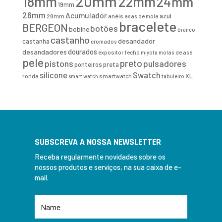
20mm
18mm
22mm
24mm
19mm
26mm
Acumulador
azul
28mm
anéis
asas de mola
bracelete
BERGEON
botões
bobine
branco
castanho
desandador
castanha
cromados
desandadores
dourados
expositor
fecho
molas de asa
miyota
pele
preto
pistons
pulsadores
ponteiros
preta
Swatch
silicone
XL
ronda
smartwatch
smart watch
tabuleiro
SUBSCREVA A NOSSA NEWSLETTER
Receba regularmente novidades sobre os
nossos produtos e serviços, na sua caixa de e-
mail.