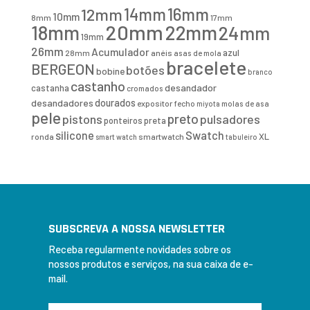
16mm
12mm
14mm
10mm
8mm
17mm
20mm
18mm
22mm
24mm
19mm
26mm
Acumulador
azul
28mm
anéis
asas de mola
bracelete
BERGEON
botões
bobine
branco
castanho
desandador
castanha
cromados
desandadores
dourados
expositor
fecho
molas de asa
miyota
pele
preto
pistons
pulsadores
ponteiros
preta
Swatch
silicone
XL
ronda
smartwatch
smart watch
tabuleiro
SUBSCREVA A NOSSA NEWSLETTER
Receba regularmente novidades sobre os
nossos produtos e serviços, na sua caixa de e-
mail.