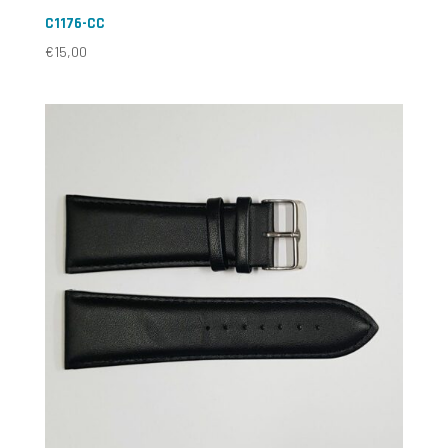
C1176-CC
€
15,00