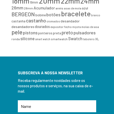
20mm
18mm
22mm
24mm
19mm
26mm
Acumulador
azul
28mm
anéis
asas de mola
bracelete
BERGEON
botões
bobine
branco
castanho
desandador
castanha
cromados
desandadores
dourados
expositor
fecho
molas de asa
miyota
pele
preto
pistons
pulsadores
ponteiros
preta
Swatch
silicone
XL
ronda
smartwatch
smart watch
tabuleiro
SUBSCREVA A NOSSA NEWSLETTER
Receba regularmente novidades sobre os
nossos produtos e serviços, na sua caixa de e-
mail.