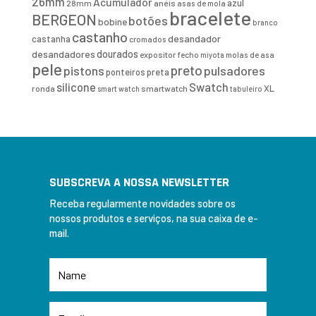
26mm
Acumulador
azul
28mm
anéis
asas de mola
bracelete
BERGEON
botões
bobine
branco
castanho
desandador
castanha
cromados
desandadores
dourados
expositor
fecho
molas de asa
miyota
pele
preto
pistons
pulsadores
ponteiros
preta
Swatch
silicone
XL
ronda
smartwatch
smart watch
tabuleiro
SUBSCREVA A NOSSA NEWSLETTER
Receba regularmente novidades sobre os
nossos produtos e serviços, na sua caixa de e-
mail.