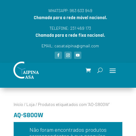
963 633 949
WHATSAPP:
Chamada para a rede móvel nacional.
231 469 173
TELEFONE:
Chamada para a rede fixa nacional.
casataipina@gmail.com
EMAIL:
Início
/
Loja
/ Produtos etiquetados com “AQ-S800W”
AQ-S800W
Não foram encontrados produtos
correspondentes à sua pesquisa.