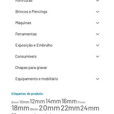
Fornituras
Brincos e Piercings
Máquinas
Ferramentas
Exposição e Embrulho
Consumíveis
Chapas para gravar
Equipamento e mobiliário
Etiquetas do produto
16mm
12mm
14mm
10mm
8mm
17mm
20mm
18mm
22mm
24mm
19mm