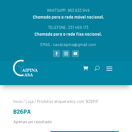
963 633 949
WHATSAPP:
Chamada para a rede móvel nacional.
231 469 173
TELEFONE:
Chamada para a rede fixa nacional.
casataipina@gmail.com
EMAIL:
Início
/
Loja
/ Produtos etiquetados com “B26PA”
B26PA
Apenas um resultado