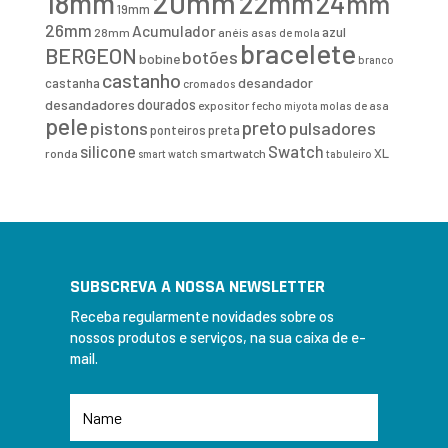
20mm
18mm
22mm
24mm
19mm
26mm
Acumulador
azul
28mm
anéis
asas de mola
bracelete
BERGEON
botões
bobine
branco
castanho
desandador
castanha
cromados
desandadores
dourados
expositor
fecho
molas de asa
miyota
pele
preto
pistons
pulsadores
ponteiros
preta
Swatch
silicone
XL
ronda
smartwatch
smart watch
tabuleiro
SUBSCREVA A NOSSA NEWSLETTER
Receba regularmente novidades sobre os
nossos produtos e serviços, na sua caixa de e-
mail.