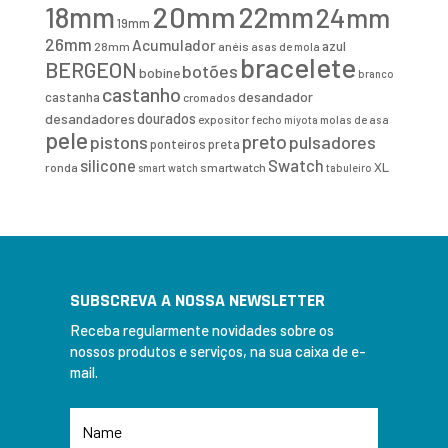
20mm
18mm
22mm
24mm
19mm
26mm
Acumulador
azul
28mm
anéis
asas de mola
bracelete
BERGEON
botões
bobine
branco
castanho
desandador
castanha
cromados
desandadores
dourados
expositor
fecho
molas de asa
miyota
pele
preto
pistons
pulsadores
ponteiros
preta
Swatch
silicone
XL
ronda
smartwatch
smart watch
tabuleiro
SUBSCREVA A NOSSA NEWSLETTER
Receba regularmente novidades sobre os
nossos produtos e serviços, na sua caixa de e-
mail.