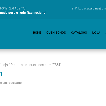
231 469 173
casataipina@gm
EFONE:
EMAIL:
ada para a rede fixa nacional.
HOME
QUEM SOMOS
CATÁLOGO
LOJA
/
Loja
/ Produtos etiquetados com “FS81”
1
s um resultado