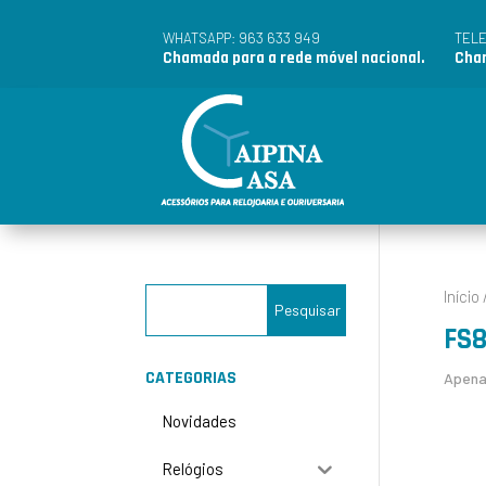
963 633 949
WHATSAPP:
TEL
Chamada para a rede móvel nacional.
Cham
Início
FS8
CATEGORIAS
Apena
Novidades
Relógios