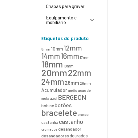
Chapas para gravar
Equipamento e
mobiliário
Etiquetas do produto
12mm
10mm
8mm
16mm
14mm
17mm
18mm
19mm
20mm
22mm
24mm
26mm
28mm
Acumulador
anéis
asas de
BERGEON
azul
mola
botões
bobine
bracelete
branco
castanho
castanha
desandador
cromados
desandadores
dourados