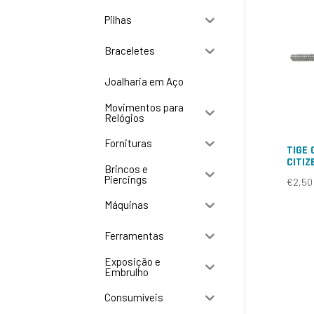
Pilhas
Braceletes
Joalharia em Aço
Movimentos para
Relógios
Fornituras
TIGE 
CITIZ
Brincos e
Piercings
€
2,50
Máquinas
Ferramentas
Exposição e
Embrulho
Consumíveis