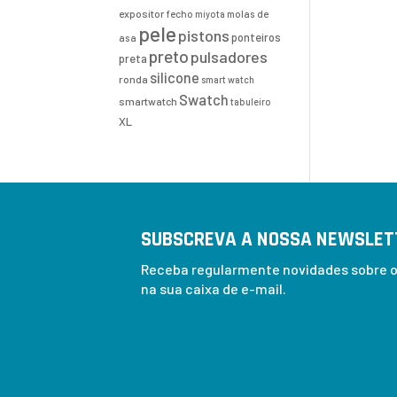
expositor
fecho
molas de
miyota
pele
pistons
ponteiros
asa
preto
pulsadores
preta
silicone
ronda
smart watch
Swatch
smartwatch
tabuleiro
XL
SUBSCREVA A NOSSA NEWSLET
Receba regularmente novidades sobre os
na sua caixa de e-mail.