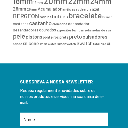
20mm
18mm
22mm
24mm
19mm
26mm
Acumulador
azul
28mm
anéis
asas de mola
bracelete
BERGEON
botões
bobine
branco
castanho
desandador
castanha
cromados
desandadores
dourados
expositor
fecho
molas de asa
miyota
pele
preto
pistons
pulsadores
ponteiros
preta
Swatch
silicone
XL
ronda
smartwatch
smart watch
tabuleiro
SUBSCREVA A NOSSA NEWSLETTER
Receba regularmente novidades sobre os
nossos produtos e serviços, na sua caixa de e-
mail.