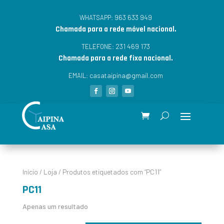
963 633 949
WHATSAPP:
Chamada para a rede móvel nacional.
231 469 173
TELEFONE:
Chamada para a rede fixa nacional.
casataipina@gmail.com
EMAIL:
Início
/
Loja
/ Produtos etiquetados com “PC11”
PC11
Apenas um resultado