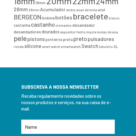
20mm
18mm
22mm
24mm
19mm
26mm
Acumulador
azul
28mm
anéis
asas de mola
bracelete
BERGEON
botões
bobine
branco
castanho
desandador
castanha
cromados
desandadores
dourados
expositor
fecho
molas de asa
miyota
pele
preto
pistons
pulsadores
ponteiros
preta
Swatch
silicone
XL
ronda
smartwatch
smart watch
tabuleiro
SUBSCREVA A NOSSA NEWSLETTER
Receba regularmente novidades sobre os
nossos produtos e serviços, na sua caixa de e-
mail.