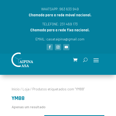
963 633 949
WHATSAPP:
Chamada para a rede móvel nacional.
231 469 173
TELEFONE:
Chamada para a rede fixa nacional.
casataipina@gmail.com
EMAIL:
Início
/
Loja
/ Produtos etiquetados com “YM88”
YM88
Apenas um resultado