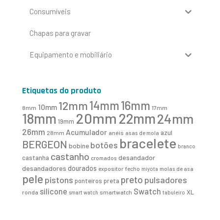
Consumíveis
Chapas para gravar
Equipamento e mobiliário
Etiquetas do produto
16mm
12mm
14mm
10mm
8mm
17mm
20mm
18mm
22mm
24mm
19mm
26mm
Acumulador
azul
28mm
anéis
asas de mola
bracelete
BERGEON
botões
bobine
branco
castanho
desandador
castanha
cromados
desandadores
dourados
expositor
fecho
molas de asa
miyota
pele
preto
pistons
pulsadores
ponteiros
preta
Swatch
silicone
XL
ronda
smartwatch
smart watch
tabuleiro