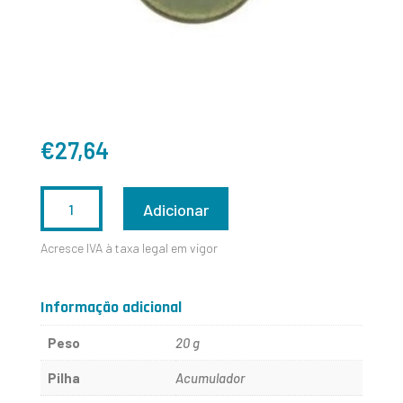
€
27,64
QUANTIDADE
Adicionar
DE
Acresce IVA à taxa legal em vigor
2952800
Informação adicional
Peso
20 g
Pilha
Acumulador