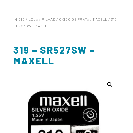
INÍCIO
/
LOJA
/
PILHAS
/
ÓXIDO DE PRATA
/
MAXELL
/ 319 –
SR527SW – MAXELL
319 – SR527SW –
MAXELL