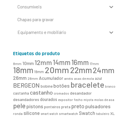
Consumíveis
Chapas para gravar
Equipamento e mobiliário
Etiquetas do produto
16mm
12mm
14mm
10mm
8mm
17mm
20mm
18mm
22mm
24mm
19mm
26mm
Acumulador
azul
28mm
anéis
asas de mola
bracelete
BERGEON
botões
bobine
branco
castanho
desandador
castanha
cromados
desandadores
dourados
expositor
fecho
molas de asa
miyota
pele
preto
pistons
pulsadores
ponteiros
preta
Swatch
silicone
XL
ronda
smartwatch
smart watch
tabuleiro