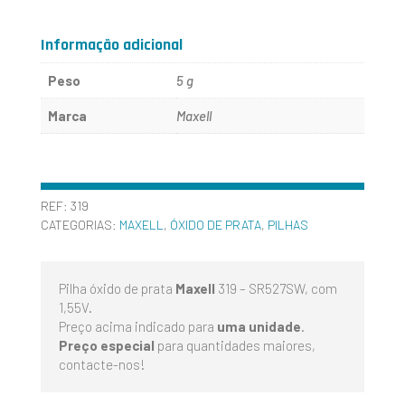
319
-
Informação adicional
SR527SW
Peso
5 g
-
Marca
Maxell
MAXELL
REF:
319
CATEGORIAS:
MAXELL
,
ÓXIDO DE PRATA
,
PILHAS
Pilha óxido de prata
Maxell
319 – SR527SW, com
1,55V.
Preço acima indicado para
uma unidade
.
Preço especial
para quantidades maiores,
contacte-nos!