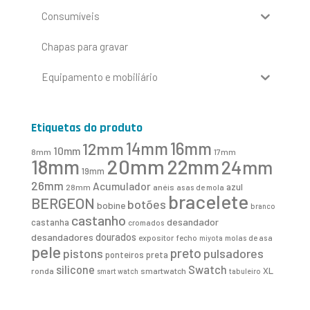
Consumíveis
Chapas para gravar
Equipamento e mobiliário
Etiquetas do produto
16mm
12mm
14mm
10mm
8mm
17mm
20mm
18mm
22mm
24mm
19mm
26mm
Acumulador
azul
28mm
anéis
asas de mola
bracelete
BERGEON
botões
bobine
branco
castanho
desandador
castanha
cromados
desandadores
dourados
expositor
fecho
molas de asa
miyota
pele
preto
pistons
pulsadores
ponteiros
preta
Swatch
silicone
XL
ronda
smartwatch
smart watch
tabuleiro