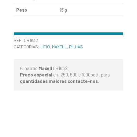
Peso
15 g
REF:
CR1632
CATEGORIAS:
LÍTIO
,
MAXELL
,
PILHAS
Pilha lítio
Maxell
CR1632.
Preço especial
em 250, 500 e 1000pcs , para
quantidades maiores contacte-nos
.