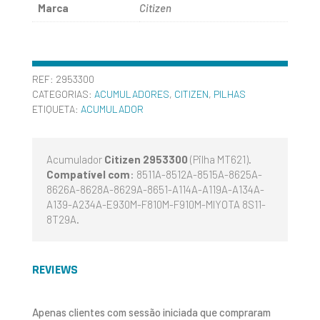
Marca
Citizen
REF:
2953300
CATEGORIAS:
ACUMULADORES
,
CITIZEN
,
PILHAS
ETIQUETA:
ACUMULADOR
Acumulador
Citizen 2953300
(Pilha MT621).
Compatível com
: 8511A-8512A-8515A-8625A-
8626A-8628A-8629A-8651-A114A-A119A-A134A-
A139-A234A-E930M-F810M-F910M-MIYOTA 8S11-
8T29A.
REVIEWS
Apenas clientes com sessão iniciada que compraram