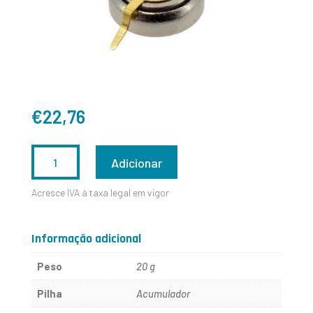
€
22,76
QUANTIDADE
Adicionar
DE
Acresce IVA à taxa legal em vigor
2953300
Informação adicional
Peso
20 g
Pilha
Acumulador