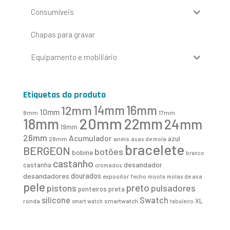
Consumíveis
Chapas para gravar
Equipamento e mobiliário
Etiquetas do produto
16mm
12mm
14mm
10mm
8mm
17mm
20mm
18mm
22mm
24mm
19mm
26mm
Acumulador
azul
28mm
anéis
asas de mola
bracelete
BERGEON
botões
bobine
branco
castanho
desandador
castanha
cromados
desandadores
dourados
expositor
fecho
molas de asa
miyota
pele
preto
pistons
pulsadores
ponteiros
preta
Swatch
silicone
XL
ronda
smartwatch
smart watch
tabuleiro