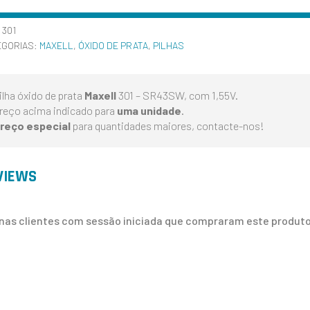
:
301
EGORIAS:
MAXELL
,
ÓXIDO DE PRATA
,
PILHAS
ilha óxido de prata
Maxell
301 – SR43SW, com 1,55V.
reço acima indicado para
uma unidade
.
reço especial
para quantidades maiores, contacte-nos!
VIEWS
nas clientes com sessão iniciada que compraram este produto