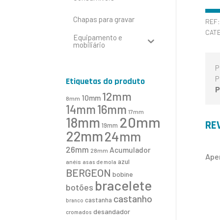
Chapas para gravar
REF
CAT
Equipamento e
mobiliário
P
P
Etiquetas do produto
P
12mm
10mm
8mm
16mm
14mm
17mm
20mm
18mm
RE
19mm
22mm
24mm
26mm
Acumulador
28mm
Ape
azul
anéis
asas de mola
BERGEON
bobine
bracelete
botões
castanho
castanha
branco
desandador
cromados