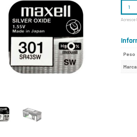
QUANTID
DE
Acresce 
301
-
Infor
SR43SW
Peso
-
Marca
MAXELL