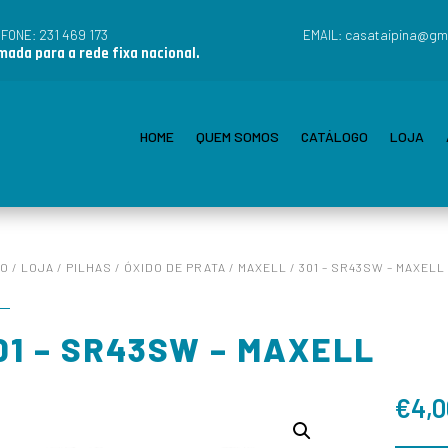
231 469 173
casataipina@gm
EFONE:
EMAIL:
ada para a rede fixa nacional.
HOME
QUEM SOMOS
CATÁLOGO
LOJA
IO
/
LOJA
/
PILHAS
/
ÓXIDO DE PRATA
/
MAXELL
/ 301 – SR43SW – MAXELL
01 – SR43SW – MAXELL
€
4,