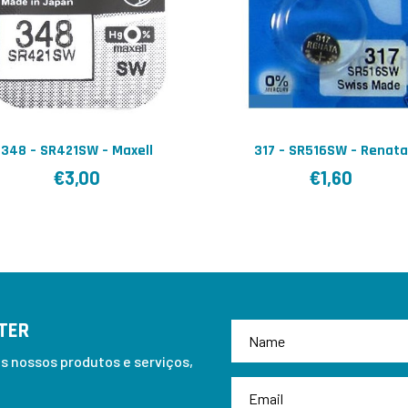
348 – SR421SW – Maxell
317 – SR516SW – Renata
€
3,00
€
1,60
TER
 nossos produtos e serviços,