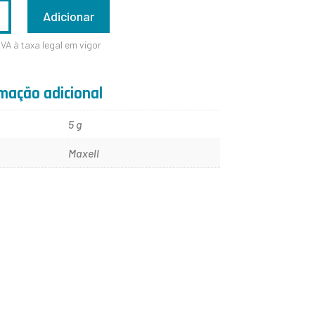
ADE
Adicionar
IVA à taxa legal em vigor
mação adicional
5 g
Maxell