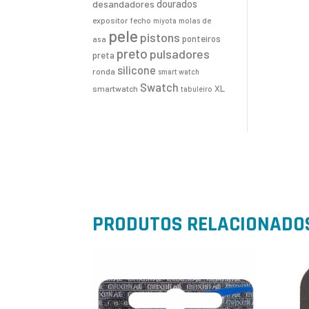
desandadores
dourados
expositor
fecho
molas de
miyota
pele
pistons
ponteiros
asa
preto
pulsadores
preta
silicone
ronda
smart watch
Swatch
XL
smartwatch
tabuleiro
PRODUTOS RELACIONADO