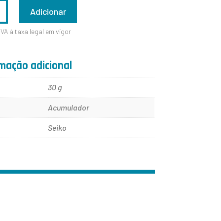
ADE
Adicionar
IVA à taxa legal em vigor
mação adicional
30 g
Acumulador
Seiko