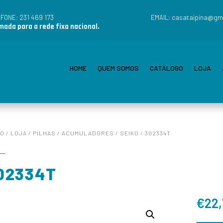
231 469 173
casataipina@gm
EFONE:
EMAIL:
ada para a rede fixa nacional.
HOME
QUEM SOMOS
CATÁLOGO
LOJA
IO
/
LOJA
/
PILHAS
/
ACUMULADORES
/
SEIKO
/ 302334T
02334T
€
22,