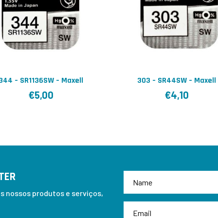
344 – SR1136SW – Maxell
303 – SR44SW – Maxell
€
5,00
€
4,10
TER
 nossos produtos e serviços,