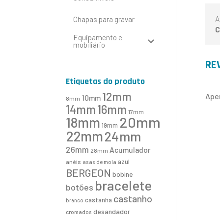
A
Chapas para gravar
C
Equipamento e
mobiliário
RE
Etiquetas do produto
12mm
Ape
10mm
8mm
16mm
14mm
17mm
20mm
18mm
19mm
22mm
24mm
26mm
Acumulador
28mm
azul
anéis
asas de mola
BERGEON
bobine
bracelete
botões
castanho
castanha
branco
desandador
cromados