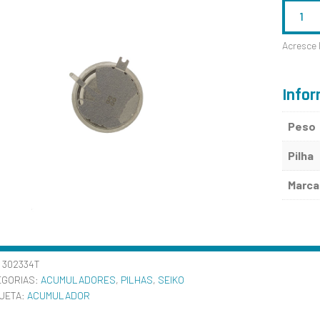
QUANTID
DE
Acresce 
302334T
Infor
Peso
Pilha
Marca
:
302334T
EGORIAS:
ACUMULADORES
,
PILHAS
,
SEIKO
QUETA:
ACUMULADOR