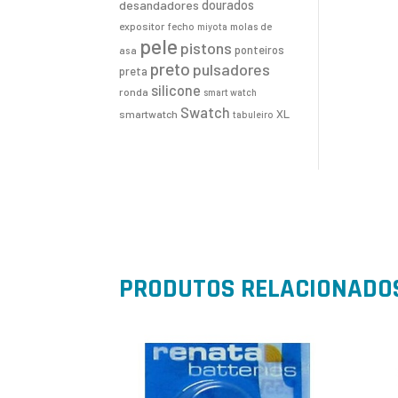
desandadores
dourados
expositor
fecho
molas de
miyota
pele
pistons
ponteiros
asa
preto
pulsadores
preta
silicone
ronda
smart watch
Swatch
XL
smartwatch
tabuleiro
PRODUTOS RELACIONADO