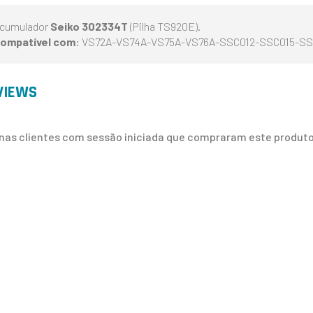
cumulador
Seiko 302334T
(Pilha TS920E).
ompatível com
: VS72A-VS74A-VS75A-VS76A-SSC012-SSC015-SS
VIEWS
nas clientes com sessão iniciada que compraram este produto