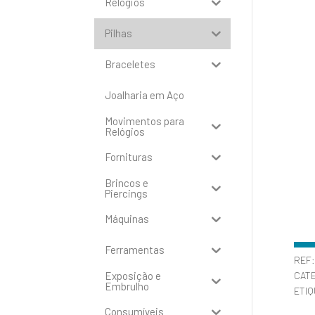
Relógios
Pilhas
Braceletes
Joalharia em Aço
Movimentos para
Relógios
Fornituras
Brincos e
Piercings
Máquinas
Ferramentas
REF
Exposição e
CAT
Embrulho
ETI
Consumíveis