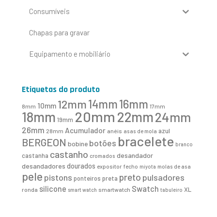
Consumíveis
Chapas para gravar
Equipamento e mobiliário
Etiquetas do produto
16mm
12mm
14mm
10mm
8mm
17mm
20mm
18mm
22mm
24mm
19mm
26mm
Acumulador
azul
28mm
anéis
asas de mola
bracelete
BERGEON
botões
bobine
branco
castanho
desandador
castanha
cromados
desandadores
dourados
expositor
fecho
molas de asa
miyota
pele
preto
pistons
pulsadores
ponteiros
preta
Swatch
silicone
XL
ronda
smartwatch
smart watch
tabuleiro