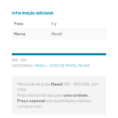
335
-
Informação adicional
SR512SW
Peso
5 g
-
Marca
Maxell
MAXELL
REF:
335
CATEGORIAS:
MAXELL
,
ÓXIDO DE PRATA
,
PILHAS
Pilha oxido de prata
Maxell
335 – SR512SW, com
1,55V.
Preço acima indicado para
uma unidade
.
Preço especial
para quantidades maiores,
contacte-nos!