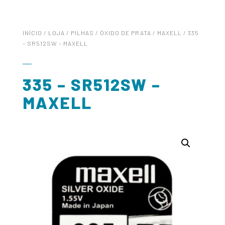
INÍCIO
/
LOJA
/
PILHAS
/
ÓXIDO DE PRATA
/
MAXELL
/ 335
– SR512SW – MAXELL
335 – SR512SW –
MAXELL