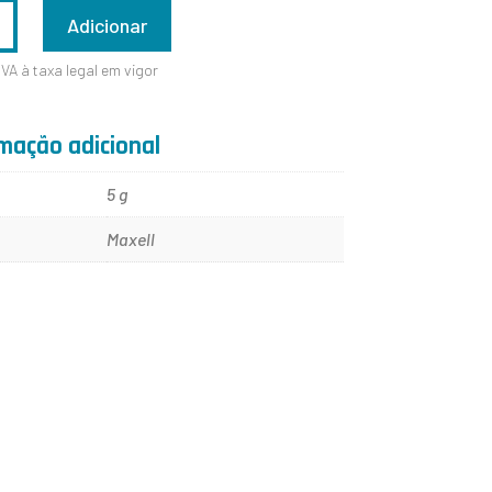
ADE
Adicionar
IVA à taxa legal em vigor
mação adicional
W
5 g
Maxell