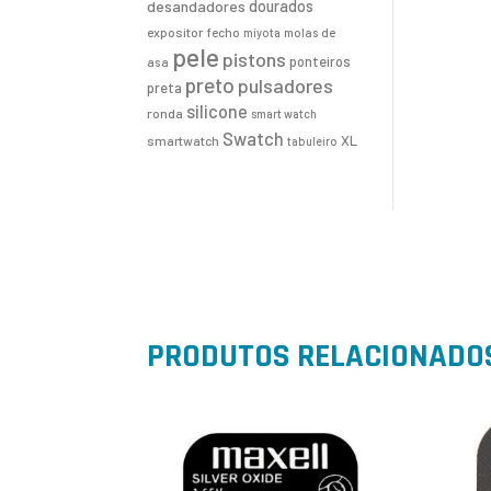
desandadores
dourados
expositor
fecho
molas de
miyota
pele
pistons
ponteiros
asa
preto
pulsadores
preta
silicone
ronda
smart watch
Swatch
XL
smartwatch
tabuleiro
PRODUTOS RELACIONADO