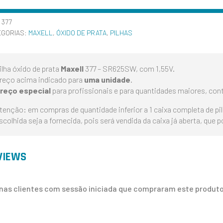
:
377
EGORIAS:
MAXELL
,
ÓXIDO DE PRATA
,
PILHAS
ilha óxido de prata
Maxell
377 – SR625SW, com 1,55V.
reço acima indicado para
uma unidade
.
reço especial
para profissionais e para quantidades maiores, con
tenção: em compras de quantidade inferior a 1 caixa completa de pi
scolhida seja a fornecida, pois será vendida da caixa já aberta, que 
VIEWS
nas clientes com sessão iniciada que compraram este produto