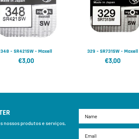
348 – SR421SW – Maxell
329 – SR731SW – Maxell
€
3,00
€
3,00
TER
 nossos produtos e serviços,