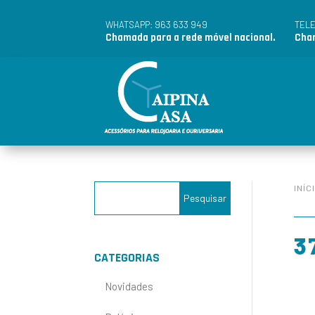
963 633 949
WHATSAPP:
TEL
Chamada para a rede móvel nacional.
Cham
INÍC
3
CATEGORIAS
Novidades