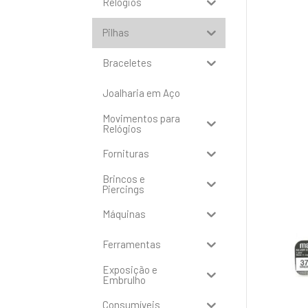
Relógios
Pilhas
Braceletes
Joalharia em Aço
Movimentos para
Relógios
Fornituras
Brincos e
Piercings
Máquinas
Ferramentas
Exposição e
Embrulho
Consumíveis