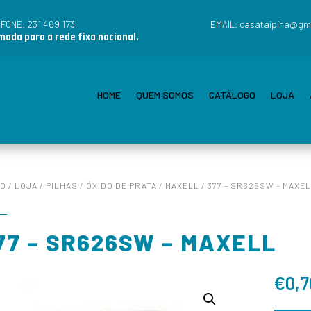
231 469 173
casataipina@gm
EFONE:
EMAIL:
ada para a rede fixa nacional.
HOME
QUEM SOMOS
CATÁLOGO
LOJA
IO
/
LOJA
/
PILHAS
/
ÓXIDO DE PRATA
/
MAXELL
/ 377 – SR626SW – MAXE
77 – SR626SW – MAXELL
€
0,7