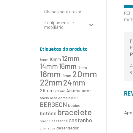
Chapas para gravar
REF
CAT
Equipamento e
mobiliário
P
P
Etiquetas do produto
P
12mm
10mm
8mm
16mm
14mm
A
17mm
20mm
e
18mm
19mm
22mm
24mm
26mm
Acumulador
28mm
RE
azul
anéis
asas de mola
BERGEON
bobine
bracelete
Ape
botões
castanho
castanha
branco
desandador
cromados