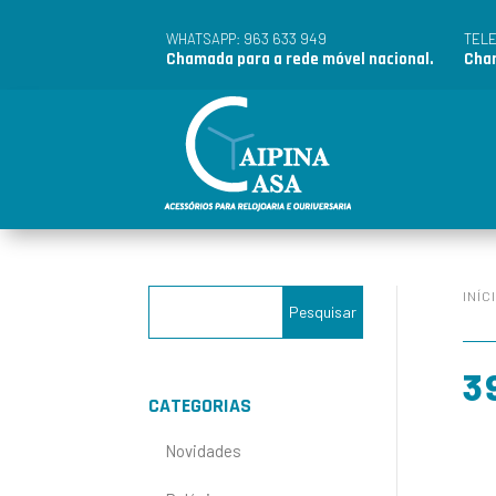
963 633 949
WHATSAPP:
TEL
Chamada para a rede móvel nacional.
Cham
INÍC
3
CATEGORIAS
Novidades