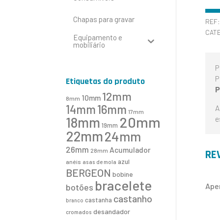
Chapas para gravar
REF
CAT
Equipamento e
mobiliário
P
P
Etiquetas do produto
P
12mm
10mm
8mm
16mm
14mm
A
17mm
20mm
e
18mm
19mm
22mm
24mm
26mm
Acumulador
28mm
RE
azul
anéis
asas de mola
BERGEON
bobine
bracelete
Ape
botões
castanho
castanha
branco
desandador
cromados