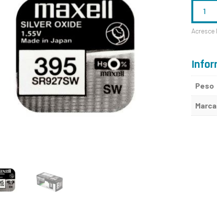
QUANTID
DE
Acresce 
395
-
Infor
SR927S
Peso
-
Marca
MAXELL