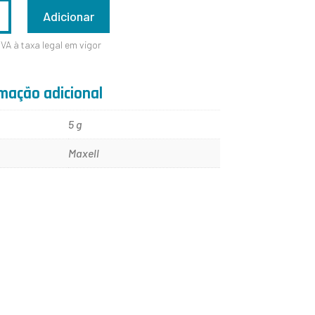
ADE
Adicionar
IVA à taxa legal em vigor
mação adicional
W
5 g
Maxell