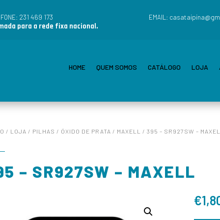
231 469 173
casataipina@gm
EFONE:
EMAIL:
ada para a rede fixa nacional.
HOME
QUEM SOMOS
CATÁLOGO
LOJA
IO
/
LOJA
/
PILHAS
/
ÓXIDO DE PRATA
/
MAXELL
/ 395 – SR927SW – MAXE
95 – SR927SW – MAXELL
€
1,8