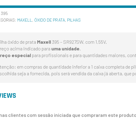
:
395
EGORIAS:
MAXELL
,
ÓXIDO DE PRATA
,
PILHAS
ilha óxido de prata
Maxell
395 – SR927SW, com 1,55V.
reço acima indicado para
uma unidade
.
reço especial
para profissionais e para quantidades maiores, con
tenção: em compras de quantidade inferior a 1 caixa completa de pi
scolhida seja a fornecida, pois será vendida da caixa já aberta, que 
VIEWS
nas clientes com sessão iniciada que compraram este produto