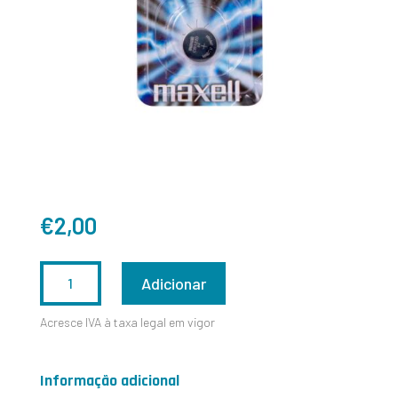
€
2,00
QUANTIDADE
Adicionar
DE
Acresce IVA à taxa legal em vigor
CR1220
BLISTER
Informação adicional