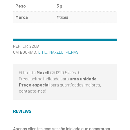
1
Peso
5 g
Marca
Maxell
REF:
CR1220B1
CATEGORIAS:
LÍTIO
,
MAXELL
,
PILHAS
Pilha lítio
Maxell
CR1220
Blister 1
.
Preço acima indicado para
uma unidade
.
Preço especial
para quantidades maiores,
contacte-nos!
REVIEWS
Apenas clientes com sessão iniciada que compraram