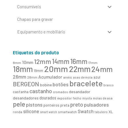
Consumíveis
Chapas para gravar
Equipamento e mobiliário
Etiquetas do produto
16mm
12mm
14mm
10mm
8mm
17mm
20mm
18mm
22mm
24mm
19mm
26mm
Acumulador
azul
28mm
anéis
asas de mola
bracelete
BERGEON
botões
bobine
branco
castanho
desandador
castanha
cromados
desandadores
dourados
expositor
fecho
molas de asa
miyota
pele
preto
pistons
pulsadores
ponteiros
preta
Swatch
silicone
XL
ronda
smartwatch
smart watch
tabuleiro