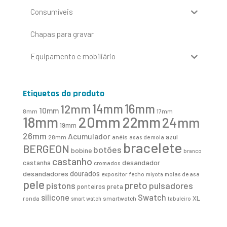
Consumíveis
Chapas para gravar
Equipamento e mobiliário
Etiquetas do produto
16mm
12mm
14mm
10mm
8mm
17mm
20mm
18mm
22mm
24mm
19mm
26mm
Acumulador
azul
28mm
anéis
asas de mola
bracelete
BERGEON
botões
bobine
branco
castanho
desandador
castanha
cromados
desandadores
dourados
expositor
fecho
molas de asa
miyota
pele
preto
pistons
pulsadores
ponteiros
preta
Swatch
silicone
XL
ronda
smartwatch
smart watch
tabuleiro