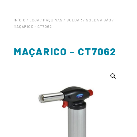
INÍCIO
/
LOJA
/
MÁQUINAS
/
SOLDAR
/
SOLDA A GÁS
/
MAÇARICO – CT7062
MAÇARICO – CT7062