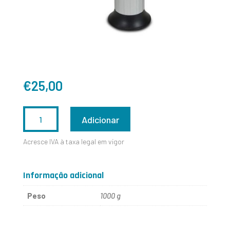
€
25,00
QUANTIDADE
Adicionar
DE
Acresce IVA à taxa legal em vigor
MAÇARICO
-
Informação adicional
CT7062
Peso
1000 g