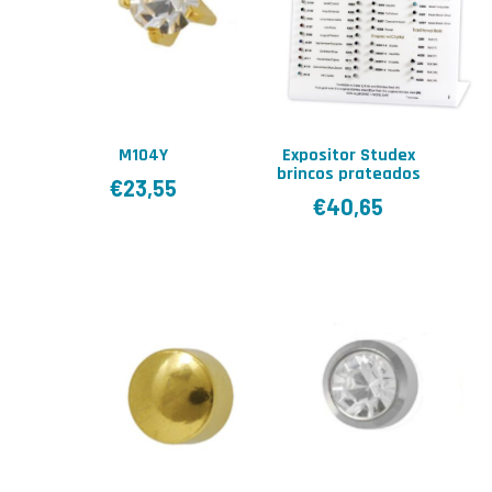
M104Y
Expositor Studex
brincos prateados
€
23,55
€
40,65