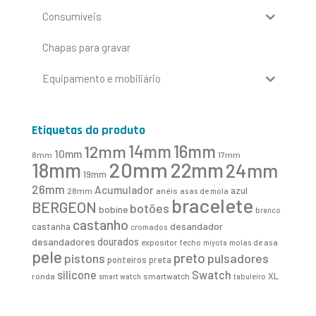
Consumíveis
Chapas para gravar
Equipamento e mobiliário
Etiquetas do produto
16mm
12mm
14mm
10mm
8mm
17mm
20mm
18mm
22mm
24mm
19mm
26mm
Acumulador
azul
28mm
anéis
asas de mola
bracelete
BERGEON
botões
bobine
branco
castanho
desandador
castanha
cromados
desandadores
dourados
expositor
fecho
molas de asa
miyota
pele
preto
pistons
pulsadores
ponteiros
preta
Swatch
silicone
XL
ronda
smartwatch
smart watch
tabuleiro