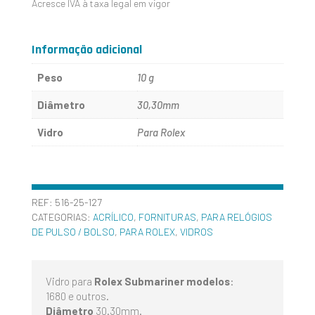
Acresce IVA à taxa legal em vigor
ROLEX
25-
Informação adicional
127
Peso
10 g
DE
Diâmetro
30,30mm
30.30MM
Vidro
Para Rolex
REF:
516-25-127
CATEGORIAS:
ACRÍLICO
,
FORNITURAS
,
PARA RELÓGIOS
DE PULSO / BOLSO
,
PARA ROLEX
,
VIDROS
Vidro para
Rolex Submariner modelos
:
1680 e outros.
Diâmetro
30.30mm.