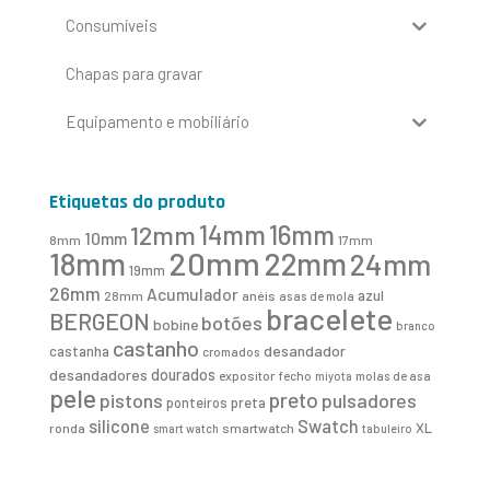
Consumíveis
Chapas para gravar
Equipamento e mobiliário
Etiquetas do produto
16mm
12mm
14mm
10mm
8mm
17mm
20mm
18mm
22mm
24mm
19mm
26mm
Acumulador
azul
28mm
anéis
asas de mola
bracelete
BERGEON
botões
bobine
branco
castanho
desandador
castanha
cromados
desandadores
dourados
expositor
fecho
molas de asa
miyota
pele
preto
pistons
pulsadores
ponteiros
preta
Swatch
silicone
XL
ronda
smartwatch
smart watch
tabuleiro