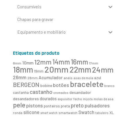
Consumíveis
Chapas para gravar
Equipamento e mobiliário
Etiquetas do produto
16mm
12mm
14mm
10mm
8mm
17mm
20mm
18mm
22mm
24mm
19mm
26mm
Acumulador
azul
28mm
anéis
asas de mola
bracelete
BERGEON
botões
bobine
branco
castanho
desandador
castanha
cromados
desandadores
dourados
expositor
fecho
molas de asa
miyota
pele
preto
pistons
pulsadores
ponteiros
preta
Swatch
silicone
XL
ronda
smartwatch
smart watch
tabuleiro