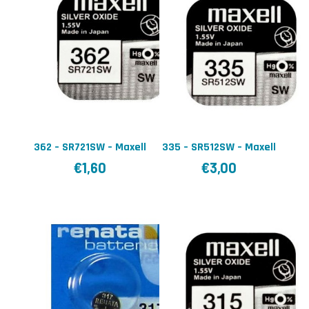
362 – SR721SW – Maxell
335 – SR512SW – Maxell
€
1,60
€
3,00