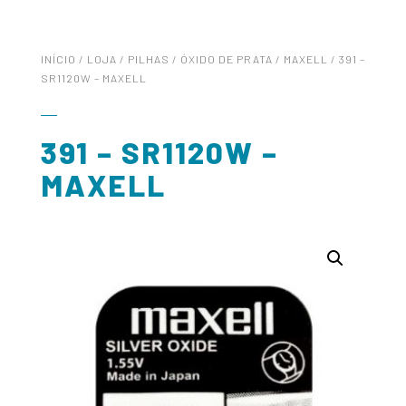
INÍCIO
/
LOJA
/
PILHAS
/
ÓXIDO DE PRATA
/
MAXELL
/ 391 –
SR1120W – MAXELL
391 – SR1120W –
MAXELL