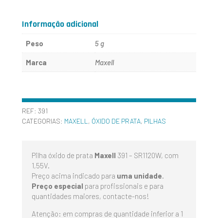
391
-
Informação adicional
SR1120W
Peso
5 g
-
Marca
Maxell
MAXELL
REF:
391
CATEGORIAS:
MAXELL
,
ÓXIDO DE PRATA
,
PILHAS
Pilha óxido de prata
Maxell
391 – SR1120W, com
1,55V.
Preço acima indicado para
uma unidade
.
Preço especial
para profissionais e para
quantidades maiores, contacte-nos!
Atenção: em compras de quantidade inferior a 1